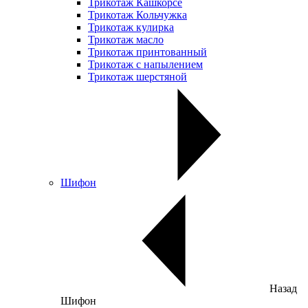
Трикотаж Кашкорсе
Трикотаж Кольчужка
Трикотаж кулирка
Трикотаж масло
Трикотаж принтованный
Трикотаж с напылением
Трикотаж шерстяной
Шифон
Назад
Шифон