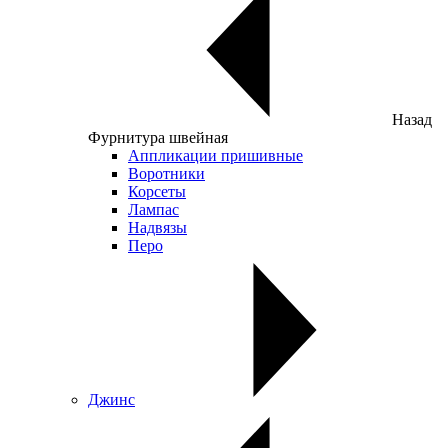
Назад
Фурнитура швейная
Аппликации пришивные
Воротники
Корсеты
Лампас
Надвязы
Перо
Джинс