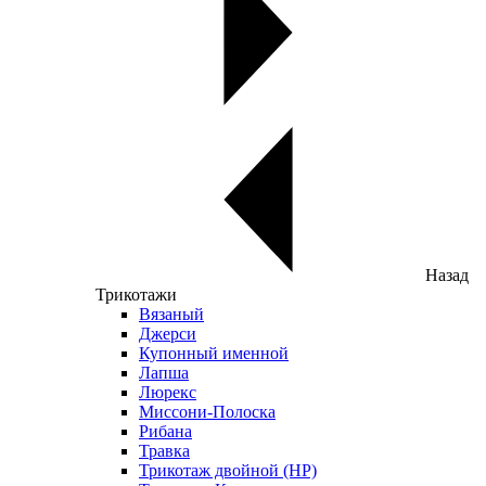
Назад
Трикотажи
Вязаный
Джерси
Купонный именной
Лапша
Люрекс
Миссони-Полоска
Рибана
Травка
Трикотаж двойной (НР)