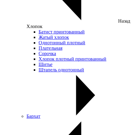
Назад
Хлопок
Батист принтованный
Жатый хлопок
Однотонный плотный
Плательная
Сорочка
Хлопок плотный принтованный
Шитье
Штапель однотонный
Бархат