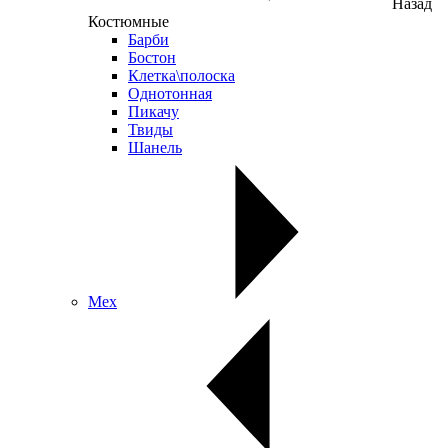
Назад
Костюмные
Барби
Бостон
Клетка\полоска
Однотонная
Пикачу
Твиды
Шанель
Мех