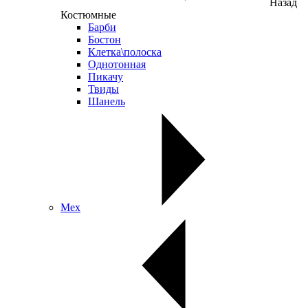
Назад
Костюмные
Барби
Бостон
Клетка\полоска
Однотонная
Пикачу
Твиды
Шанель
Мех