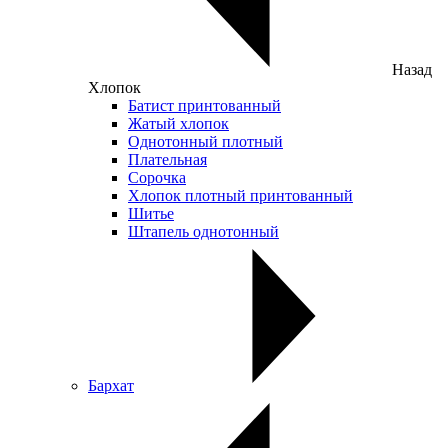
Назад
Хлопок
Батист принтованный
Жатый хлопок
Однотонный плотный
Плательная
Сорочка
Хлопок плотный принтованный
Шитье
Штапель однотонный
Бархат