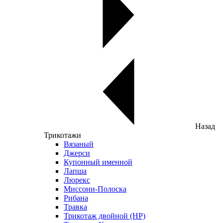
Назад
Трикотажи
Вязаный
Джерси
Купонный именной
Лапша
Люрекс
Миссони-Полоска
Рибана
Травка
Трикотаж двойной (НР)