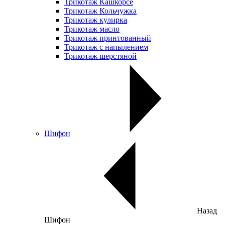
Трикотаж Кашкорсе
Трикотаж Кольчужка
Трикотаж кулирка
Трикотаж масло
Трикотаж принтованный
Трикотаж с напылением
Трикотаж шерстяной
Шифон
Назад
Шифон