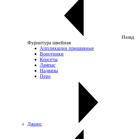
Назад
Фурнитура швейная
Аппликации пришивные
Воротники
Корсеты
Лампас
Надвязы
Перо
Джинс