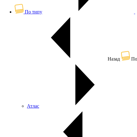
По типу
Назад
По
Атлас