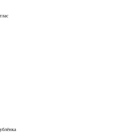
тлас
ублёнка