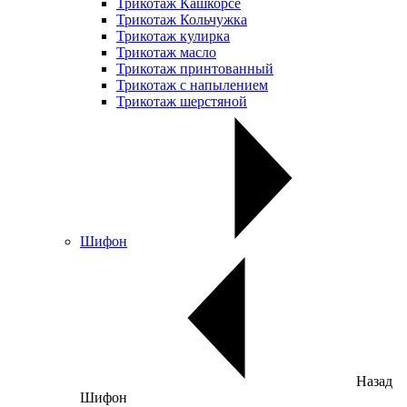
Трикотаж Кашкорсе
Трикотаж Кольчужка
Трикотаж кулирка
Трикотаж масло
Трикотаж принтованный
Трикотаж с напылением
Трикотаж шерстяной
Шифон
Назад
Шифон