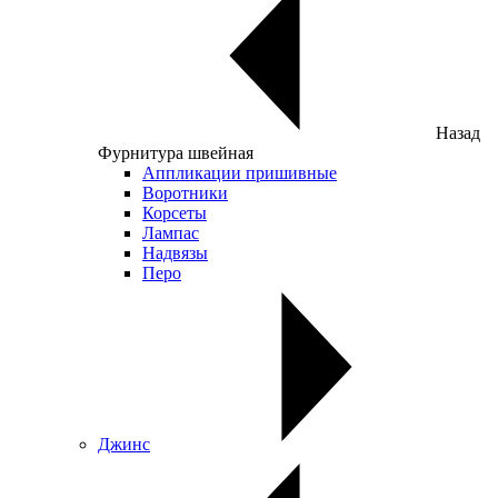
Назад
Фурнитура швейная
Аппликации пришивные
Воротники
Корсеты
Лампас
Надвязы
Перо
Джинс