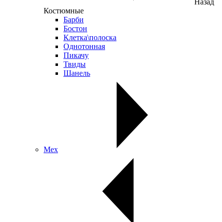
Назад
Костюмные
Барби
Бостон
Клетка\полоска
Однотонная
Пикачу
Твиды
Шанель
Мех