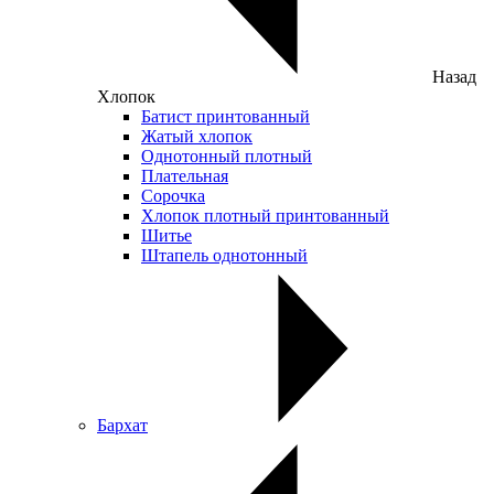
Назад
Хлопок
Батист принтованный
Жатый хлопок
Однотонный плотный
Плательная
Сорочка
Хлопок плотный принтованный
Шитье
Штапель однотонный
Бархат