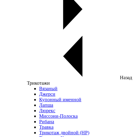
Назад
Трикотажи
Вязаный
Джерси
Купонный именной
Лапша
Люрекс
Миссони-Полоска
Рибана
Травка
Трикотаж двойной (НР)