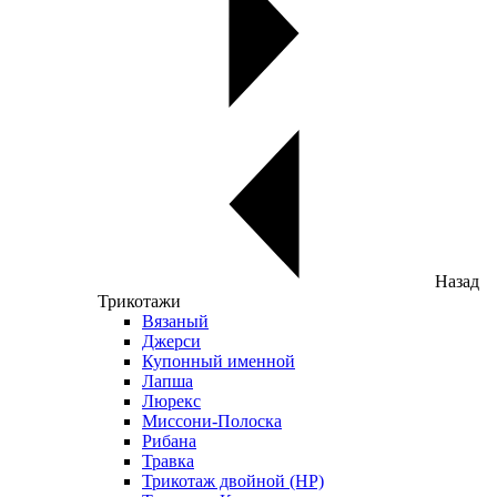
Назад
Трикотажи
Вязаный
Джерси
Купонный именной
Лапша
Люрекс
Миссони-Полоска
Рибана
Травка
Трикотаж двойной (НР)