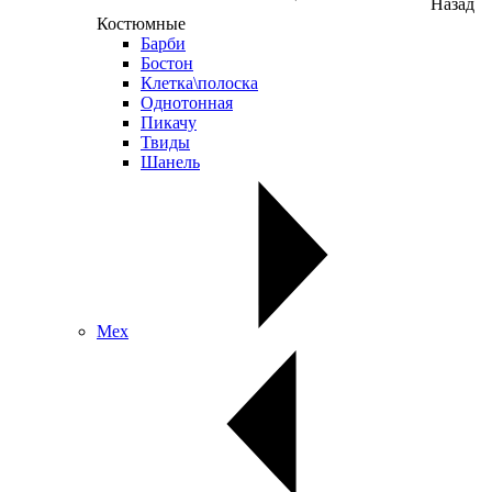
Назад
Костюмные
Барби
Бостон
Клетка\полоска
Однотонная
Пикачу
Твиды
Шанель
Мех