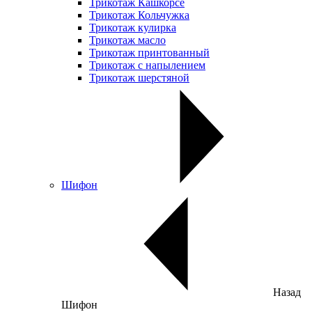
Трикотаж Кашкорсе
Трикотаж Кольчужка
Трикотаж кулирка
Трикотаж масло
Трикотаж принтованный
Трикотаж с напылением
Трикотаж шерстяной
Шифон
Назад
Шифон