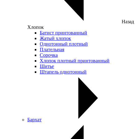
Назад
Хлопок
Батист принтованный
Жатый хлопок
Однотонный плотный
Плательная
Сорочка
Хлопок плотный принтованный
Шитье
Штапель однотонный
Бархат