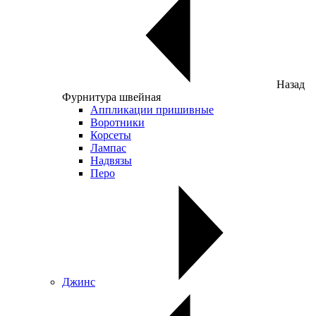
Назад
Фурнитура швейная
Аппликации пришивные
Воротники
Корсеты
Лампас
Надвязы
Перо
Джинс