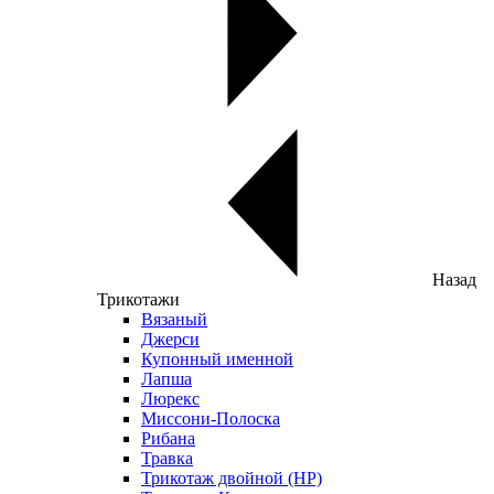
Назад
Трикотажи
Вязаный
Джерси
Купонный именной
Лапша
Люрекс
Миссони-Полоска
Рибана
Травка
Трикотаж двойной (НР)