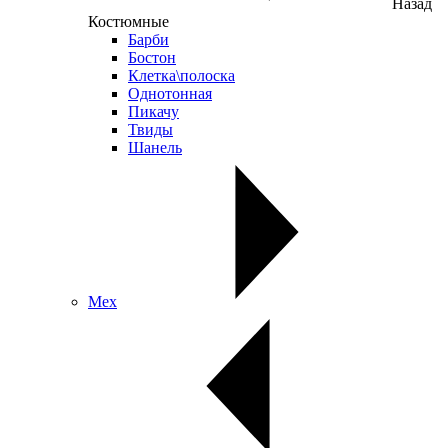
Назад
Костюмные
Барби
Бостон
Клетка\полоска
Однотонная
Пикачу
Твиды
Шанель
Мех