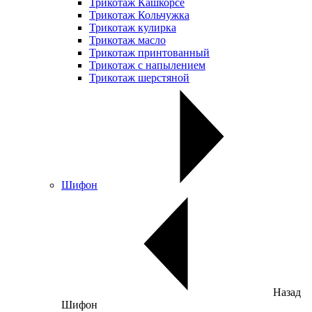
Трикотаж Кашкорсе
Трикотаж Кольчужка
Трикотаж кулирка
Трикотаж масло
Трикотаж принтованный
Трикотаж с напылением
Трикотаж шерстяной
Шифон
Назад
Шифон