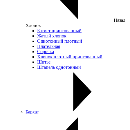
Назад
Хлопок
Батист принтованный
Жатый хлопок
Однотонный плотный
Плательная
Сорочка
Хлопок плотный принтованный
Шитье
Штапель однотонный
Бархат