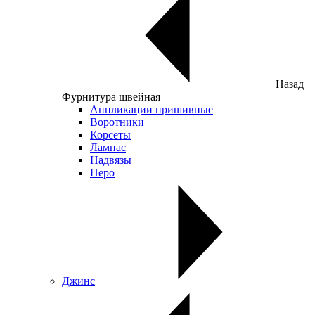
Назад
Фурнитура швейная
Аппликации пришивные
Воротники
Корсеты
Лампас
Надвязы
Перо
Джинс