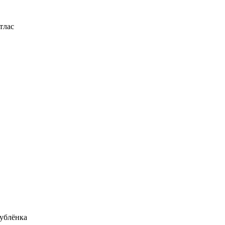
тлас
ублёнка