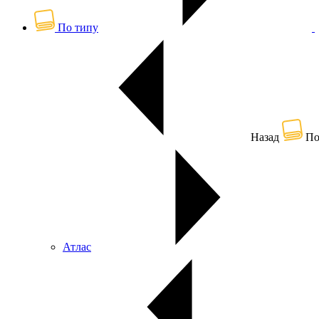
По типу
Назад
По
Атлас