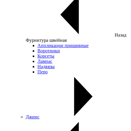
Назад
Фурнитура швейная
Аппликации пришивные
Воротники
Корсеты
Лампас
Надвязы
Перо
Джинс