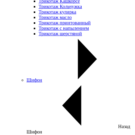
Трикотаж Кашкорсе
Трикотаж Кольчужка
Трикотаж кулирка
Трикотаж масло
Трикотаж принтованный
Трикотаж с напылением
Трикотаж шерстяной
Шифон
Назад
Шифон