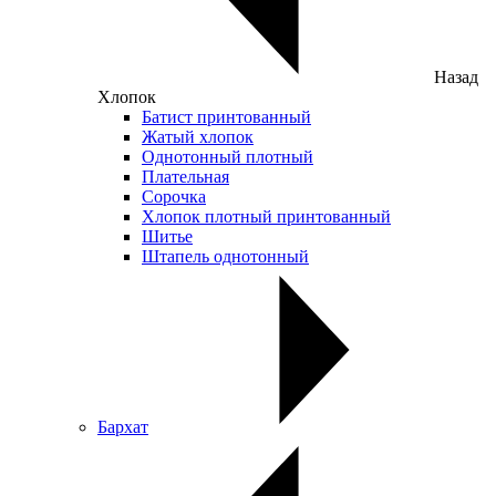
Назад
Хлопок
Батист принтованный
Жатый хлопок
Однотонный плотный
Плательная
Сорочка
Хлопок плотный принтованный
Шитье
Штапель однотонный
Бархат