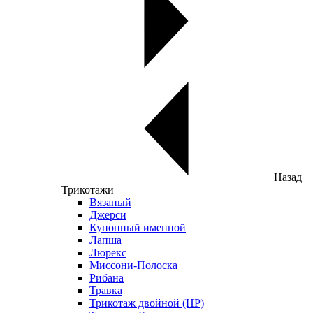
Назад
Трикотажи
Вязаный
Джерси
Купонный именной
Лапша
Люрекс
Миссони-Полоска
Рибана
Травка
Трикотаж двойной (НР)