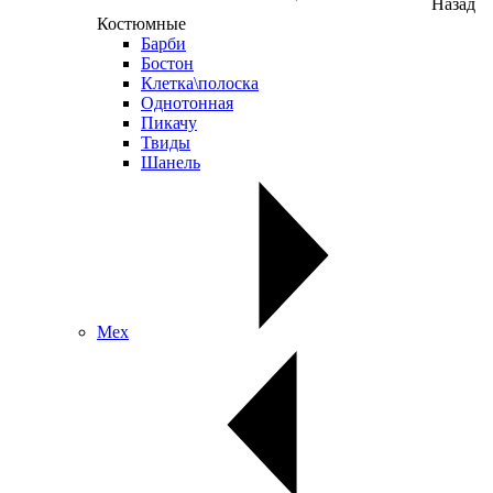
Назад
Костюмные
Барби
Бостон
Клетка\полоска
Однотонная
Пикачу
Твиды
Шанель
Мех