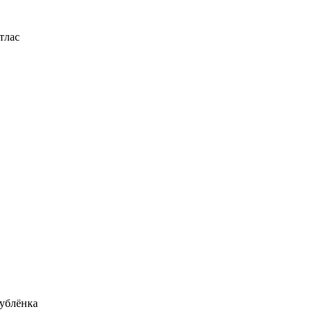
тлас
ублёнка