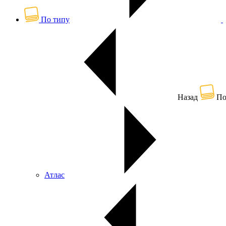
По типу
Назад
По
Атлас