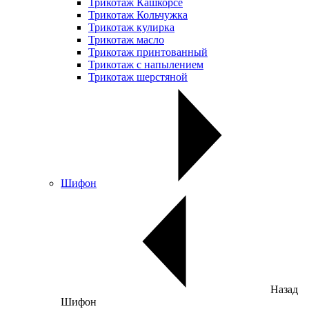
Трикотаж Кашкорсе
Трикотаж Кольчужка
Трикотаж кулирка
Трикотаж масло
Трикотаж принтованный
Трикотаж с напылением
Трикотаж шерстяной
Шифон
Назад
Шифон