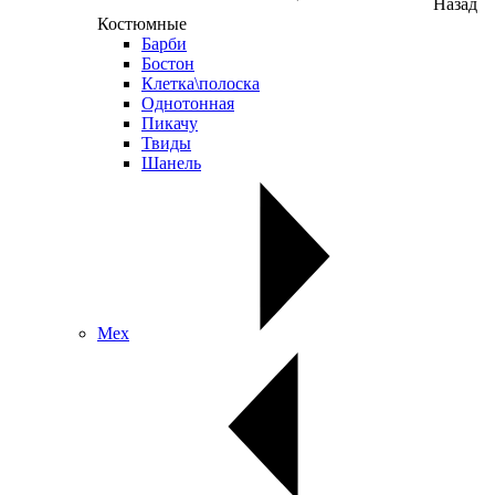
Назад
Костюмные
Барби
Бостон
Клетка\полоска
Однотонная
Пикачу
Твиды
Шанель
Мех