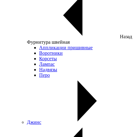
Назад
Фурнитура швейная
Аппликации пришивные
Воротники
Корсеты
Лампас
Надвязы
Перо
Джинс