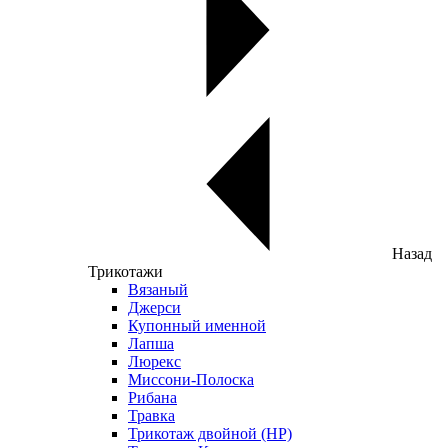
Назад
Трикотажи
Вязаный
Джерси
Купонный именной
Лапша
Люрекс
Миссони-Полоска
Рибана
Травка
Трикотаж двойной (НР)