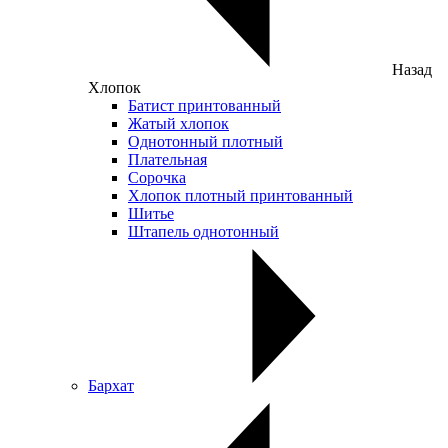
Назад
Хлопок
Батист принтованный
Жатый хлопок
Однотонный плотный
Плательная
Сорочка
Хлопок плотный принтованный
Шитье
Штапель однотонный
Бархат